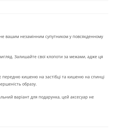
стане вашим незамінним супутником у повсякденному
вигляд. Залишайте свої клопоти за межами, адже ця
ає передню кишеню на застібці та кишеню на спинці
вершеність образу.
льний варіант для подарунка, цей аксесуар не