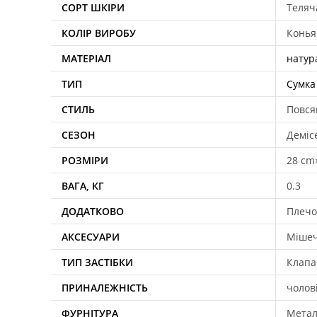
СОРТ ШКІРИ
Теляч
КОЛІР ВИРОБУ
Конь
МАТЕРІАЛ
натур
ТИП
Сумка
СТИЛЬ
Повся
СЕЗОН
Деміс
РОЗМІРИ
28 cm
ВАГА, КГ
0.3
ДОДАТКОВО
Плечов
АКСЕСУАРИ
Мішеч
ТИП ЗАСТІБКИ
Клапа
ПРИНАЛЕЖНІСТЬ
чолов
ФУРНІТУРА
Мета