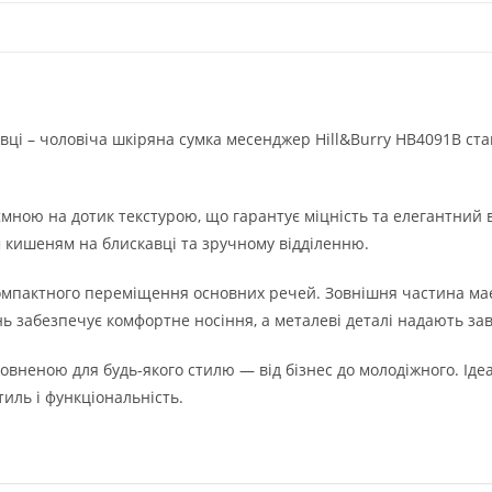
ковці – чоловіча шкіряна сумка месенджер Hill&Burry HB4091B 
мною на дотик текстурою, що гарантує міцність та елегантний 
м кишеням на блискавці та зручному відділенню.
я компактного переміщення основних речей. Зовнішня частина м
нь забезпечує комфортне носіння, а металеві деталі надають за
вненою для будь-якого стилю — від бізнес до молодіжного. Ідеа
иль і функціональність.