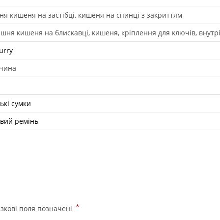
ня кишеня на застібці, кишеня на спинці з закриттям
ішня кишеня на блискавці, кишеня, кріплення для ключів, внутр
urry
чина
ькі сумки
вий ремінь
*
язкові поля позначені