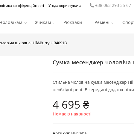
Телефон
+38 063 293 35 67
літика конфіденційності
Угода користувача
Чоловікам
Жінкам
Рюкзаки
Ремені
Спор
ловіча шкіряна Hill&Burry HB4091B
Сумка месенджер чоловіча 
Стильна чоловіча сумка месенджер Hil
необхідні речі. В середині додаткові 
4 695
₴
Немає в наявності
Артикул:
HB4091B