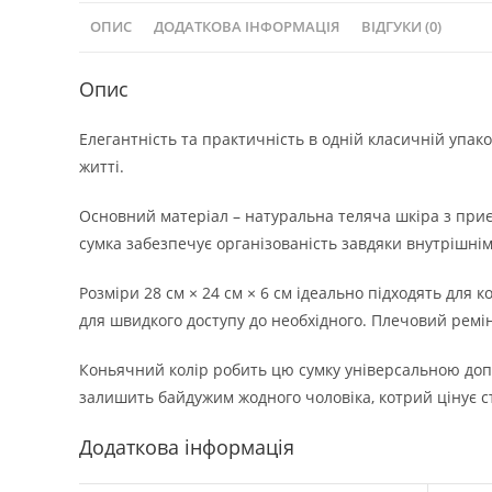
ОПИС
ДОДАТКОВА ІНФОРМАЦІЯ
ВІДГУКИ (0)
Опис
Елегантність та практичність в одній класичній упа
житті.
Основний матеріал – натуральна теляча шкіра з приє
сумка забезпечує організованість завдяки внутрішні
Розміри 28 см × 24 см × 6 см ідеально підходять дл
для швидкого доступу до необхідного. Плечовий ремі
Коньячний колір робить цю сумку універсальною допо
залишить байдужим жодного чоловіка, котрий цінує ст
Додаткова інформація