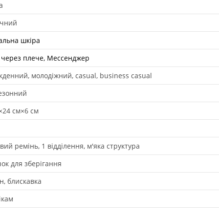
а
ячний
альна шкіра
 через плече, Мессенджер
кденний, молодіжний, casual, business casual
езонний
×24 см×6 см
ий ремінь, 1 відділення, м'яка структура
ок для зберігання
н, блискавка
ікам
л