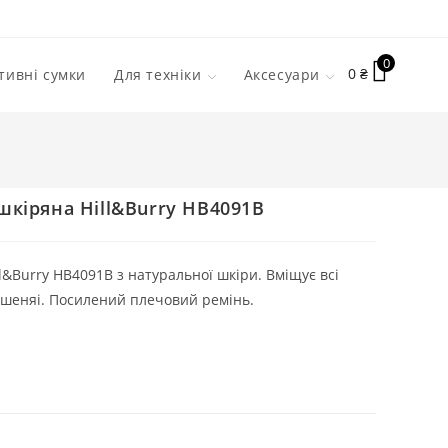
0
0
₴
тивні сумки
Для техніки
Аксесуари
шкіряна Hill&Burry HB4091B
l&Burry HB4091B з натуральної шкіри. Вміщує всі
кишеняі. Посилений плечовий ремінь.