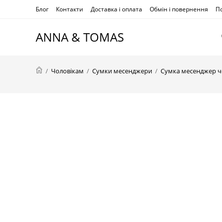
Перейти
Блог
Контакти
Доставка і оплата
Обмін і повернення
По
до
вмісту
ANNA & TOMAS
/
Чоловікам
/
Сумки месенджери
/
Сумка месенджер чо