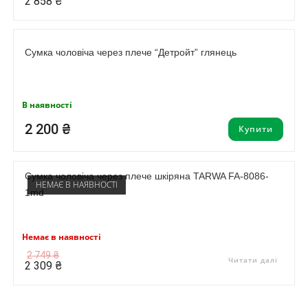
2 858
₴
3
2
485 ₴.
858 ₴.
Сумка чоловіча через плече “Детройт” глянець
В наявності
2 200
₴
Купити
Сумка чоловіча через плече шкіряна TARWA FA-8086-
НЕМАЄ В НАЯВНОСТІ
1md
Немає в наявності
Оригінальна
Поточна
2 749
₴
Читати далі
ціна:
ціна:
2 309
₴
2
2
749 ₴.
309 ₴.