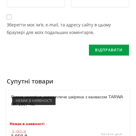
Зберегти моє ім'я, e-mail, та адресу сайту в цьому
браузері для моїх подальших коментарів.
Супутні товари
Сумка чоловіча через плече шкіряна з канвасом TARWA
НЕМАЄ В НАЯВНОСТІ
RK-1807-4lx
Немає в наявності
Оригінальна
Поточна
3 485
₴
Читати далі
ціна:
ціна: