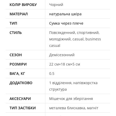
КОЛІР ВИРОБУ
Чорний
МАТЕРІАЛ
натуральна шкіра
ТИП
Сумка через плече
СТИЛЬ
Повсякденний, спортивний,
молодіжний, casual, business
casual
СЕЗОН
Демісезонний
РОЗМІРИ
22 см×18 см×5 см
ВАГА, КГ
0.5
ДОДАТКОВО
1 відділення, напівжорстка
структура
АКСЕСУАРИ
Мішечок для зберігання
ТИП ЗАСТІБКИ
металева блискавка, магніт