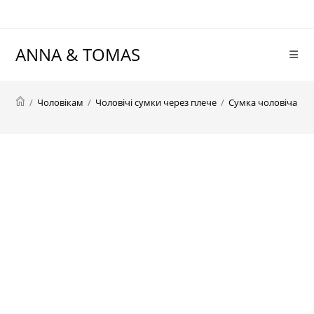
Перейти
до
вмісту
ANNA & TOMAS
/
Чоловікам
/
Чоловічі сумки через плече
/
Сумка чоловіча чер